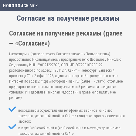
НОВОПОИСК
.МСК
Согласие на получение рекламы
Согласие на получение рекламы (далее
— «Согласие»)
Настоящим я (далее по тексту Согласия также — «Пользователь»)
предоставляю Индивидуальному предпринимателю Деревлеву Николаю
Федоровичу ИНН 290121227898, ОГРНИП 307290109200122
расположенного по адресу: 195112 г. Санкт – Петербург, Заневский
проспект д.71 к.2 офис 1126, администратора сайта доступного в сети
Интернет по адресу: https://novopoisk.msk.ru/ (далее — «Сайт»), отдельное
предварительное согласие на получение мной рекламы на следующих
условиях: ИП Деревлев Николай Федорович вправе направлять мне
рекламу:
посредством осуществления телефонных звонков на номер
телефона, указанный мной на Сайте и (или) с которого я совершила
звонок;
в виде СМС-сообщений и (или) сообщений в мессенджер на номер
телефона, указанный мной на Сайте;