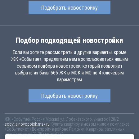
Подобрать новостройку
Подбор подходящей новостройки
Если вы хотите рассмотреть и другие варианты, кроме
ЖК «Событие», предлагаем вам воспользоваться нашим
сервисом подбора новостроек, который позволяет
выбрать из базы 665 ЖК в МСК и МО по 4 ключевым
параметрам
Подобрать новостройку
ЖК «Событие»
Россия
Москва
ул. Лобачевского, участок 120/2
sobytie.novopoisk.msk.ru
Купить квартиру в новом жилом комплексе
«Событие» от «Донстрой» в районе Раменки. Квартиры различных
планировок от 21.25 млн рублей!