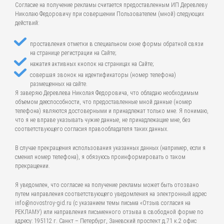
Согласие на получение рекламы считается предоставленным ИП Деревлеву
Николаю Федоровичу при совершении Пользователем (мной) следующих
действий:
проставления отметки в специальном окне формы обратной связи
на странице регистрации на Сайте;
нажатия активных кнопок на страницах на Сайте;
совершая звонок на идентификаторы (номер телефона)
размещенных на сайте.
Я заверяю Деревлева Николая Федоровича, что обладаю необходимым
объемом дееспособности, что предоставленные мной данные (номер
телефона) являются достоверными и принадлежат только мне. Я понимаю,
что я не вправе указывать чужие данные, не принадлежащие мне, без
соответствующего согласия правообладателя таких данных.
В случае прекращения использования указанных данных (например, если я
сменил номер телефона), я обязуюсь проинформировать о таком
прекращении.
Я уведомлен, что согласие на получение рекламы может быть отозвано
путем направления соответствующего уведомления на электронный адрес
info@novostroy-gid.ru (с указанием темы письма «Отзыв согласия на
РЕКЛАМУ) или направления письменного отзыва в свободной форме по
адресу: 195112 г. Санкт – Петербург, Заневский проспект д.71 к.2 офис