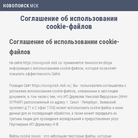
НОВОПОИСК
.МСК
Соглашение об использовании
cookie-файлов
Соглашение об использовании cookie-
файлов
На сайте https://novopoisk.msk.ru/ применяется технология сбора
информации с использованием cookie-файлов, которая позволяет
повысить эффективность Сайта.
Посещая Сайт https://novopoisk.msk.ru/, Вы - пользователь соглашаетесь с
условиями использования cookie-файлов, описанными в настоящем
документе, в том числе с тем, что ИП Деревлев Николай Федорович (ИНН
ОГРНИП расположенный по адресу: г. Санкт - Петербург, Заневский
проспект д.71 к.2 офис 1126) может использовать cookie-файлы и иные
данные для их последующей обработки, а также может передавать их
третьим лицам для проведения исследований и предоставления услуг
Партнерами ИП Деревлеву Н.Ф.
Файлы cookie (куки) - это небольшие текстовые файлы, которые